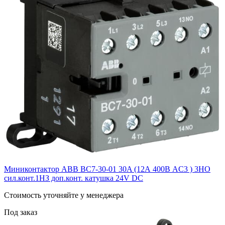
Миниконтактор ABB ВC7-30-01 30A (12А 400В AC3 ) 3НО
сил.конт.1НЗ доп.конт. катушка 24V DС
Cтоимость уточняйте у менеджера
Под заказ