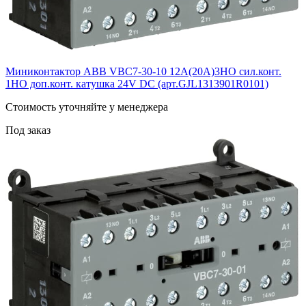
Миниконтактор ABB VВC7-30-10 12A(20А)3НО сил.конт.
1НО доп.конт. катушка 24V DС (арт.GJL1313901R0101)
Cтоимость уточняйте у менеджера
Под заказ