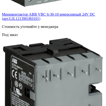
Миниконтактор ABB VВC 6-30-10 реверсивный 24V DC
(арт.GJL1213901R0101)
Cтоимость уточняйте у менеджера
Под заказ