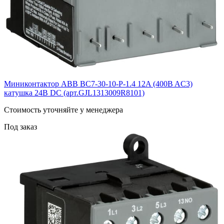
Миниконтактор ABB ВC7-30-10-P-1.4 12A (400B AC3)
катушка 24B DС (арт.GJL1313009R8101)
Cтоимость уточняйте у менеджера
Под заказ