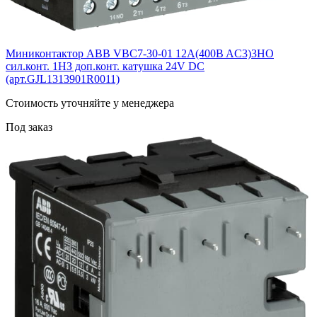
Миниконтактор ABB VBC7-30-01 12A(400B AC3)3НО
сил.конт. 1НЗ доп.конт. катушка 24V DС
(арт.GJL1313901R0011)
Cтоимость уточняйте у менеджера
Под заказ