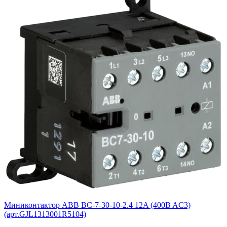
Миниконтактор ABB BС-7-30-10-2.4 12A (400B AC3)
(арт.GJL1313001R5104)