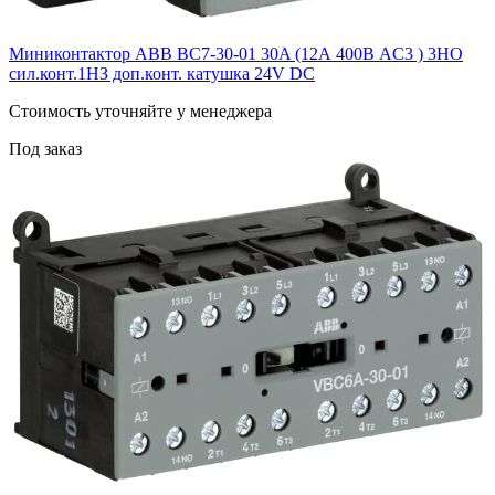
Миниконтактор ABB ВC7-30-01 30A (12А 400В AC3 ) 3НО
сил.конт.1НЗ доп.конт. катушка 24V DС
Cтоимость уточняйте у менеджера
Под заказ