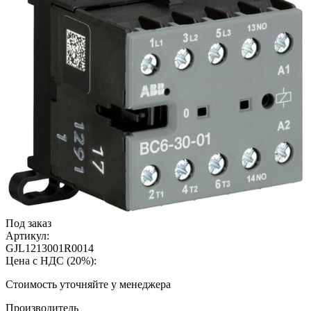
Под заказ
Артикул:
GJL1213001R0014
Цена с НДС (20%):
Cтоимость уточняйте у менеджера
Производитель