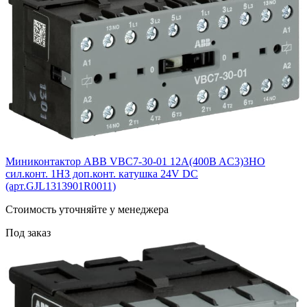
Миниконтактор ABB VBC7-30-01 12A(400B AC3)3НО
сил.конт. 1НЗ доп.конт. катушка 24V DС
(арт.GJL1313901R0011)
Cтоимость уточняйте у менеджера
Под заказ