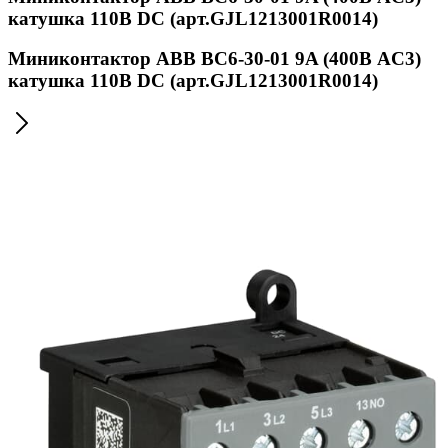
катушка 110В DС (арт.GJL1213001R0014)
Миниконтактор ABB ВC6-30-01 9A (400В AC3)
катушка 110В DС (арт.GJL1213001R0014)