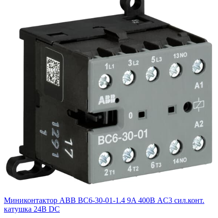
Миниконтактор ABB ВC6-30-01-1.4 9A 400В AC3 сил.конт.
катушка 24В DC