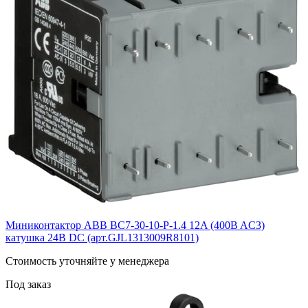
Миниконтактор ABB ВC7-30-10-P-1.4 12A (400B AC3)
катушка 24B DС (арт.GJL1313009R8101)
Cтоимость уточняйте у менеджера
Под заказ