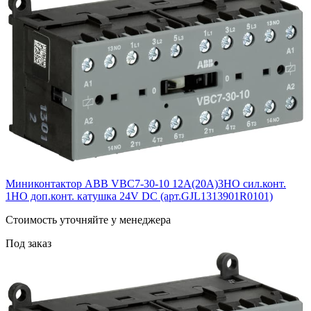
Миниконтактор ABB VВC7-30-10 12A(20А)3НО сил.конт.
1НО доп.конт. катушка 24V DС (арт.GJL1313901R0101)
Cтоимость уточняйте у менеджера
Под заказ