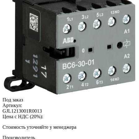
Под заказ
Артикул:
GJL1213001R0013
Цена с НДС (20%):
Cтоимость уточняйте у менеджера
Производитель