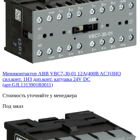
Миниконтактор ABB VBC7-30-01 12A(400B AC3)3НО
сил.конт. 1НЗ доп.конт. катушка 24V DС
(арт.GJL1313901R0011)
Cтоимость уточняйте у менеджера
Под заказ