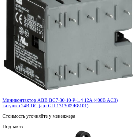
Миниконтактор ABB ВC7-30-10-P-1.4 12A (400B AC3)
катушка 24B DС (арт.GJL1313009R8101)
Cтоимость уточняйте у менеджера
Под заказ