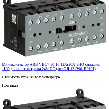
Миниконтактор ABB VВC7-30-10 12A(20А)3НО сил.конт.
1НО доп.конт. катушка 24V DС (арт.GJL1313901R0101)
Cтоимость уточняйте у менеджера
Под заказ