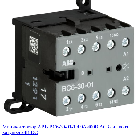
Миниконтактор ABB ВC6-30-01-1.4 9A 400В AC3 сил.конт.
катушка 24В DC