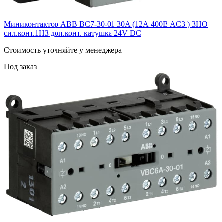
Миниконтактор ABB ВC7-30-01 30A (12А 400В AC3 ) 3НО
сил.конт.1НЗ доп.конт. катушка 24V DС
Cтоимость уточняйте у менеджера
Под заказ