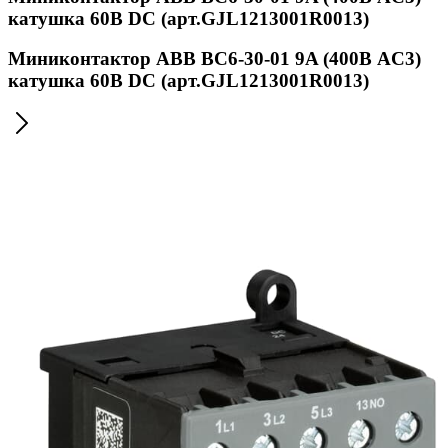
катушка 60В DС (арт.GJL1213001R0013)
Миниконтактор ABB ВC6-30-01 9A (400В AC3)
катушка 60В DС (арт.GJL1213001R0013)