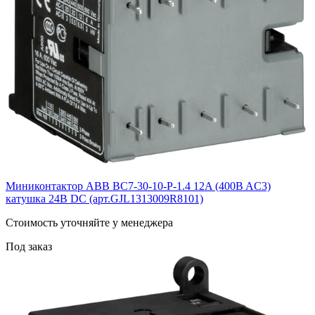
Миниконтактор ABB ВC7-30-10-P-1.4 12A (400B AC3)
катушка 24B DС (арт.GJL1313009R8101)
Cтоимость уточняйте у менеджера
Под заказ