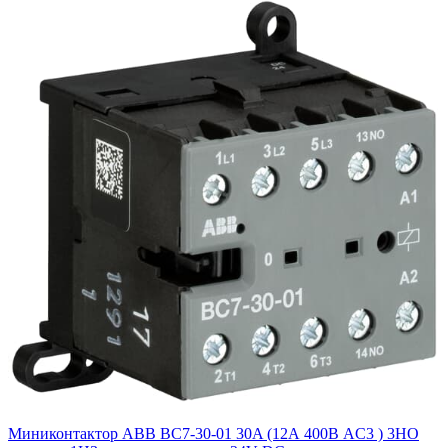
Миниконтактор ABB ВC7-30-01 30A (12А 400В AC3 ) 3НО