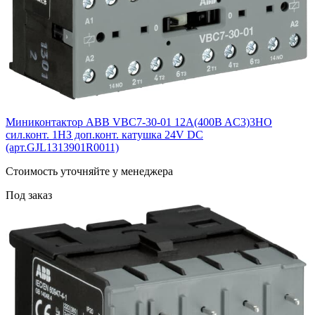
Миниконтактор ABB VBC7-30-01 12A(400B AC3)3НО
сил.конт. 1НЗ доп.конт. катушка 24V DС
(арт.GJL1313901R0011)
Cтоимость уточняйте у менеджера
Под заказ