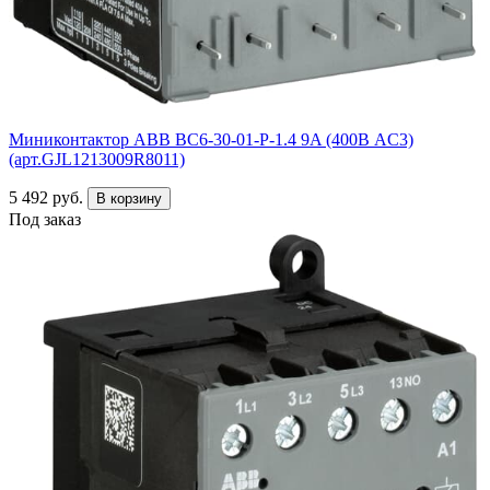
Миниконтактор ABB ВC6-30-01-P-1.4 9A (400В AC3)
(арт.GJL1213009R8011)
5 492 руб.
В корзину
Под заказ