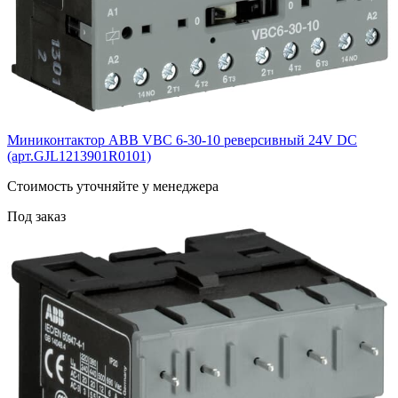
Миниконтактор ABB VВC 6-30-10 реверсивный 24V DC
(арт.GJL1213901R0101)
Cтоимость уточняйте у менеджера
Под заказ