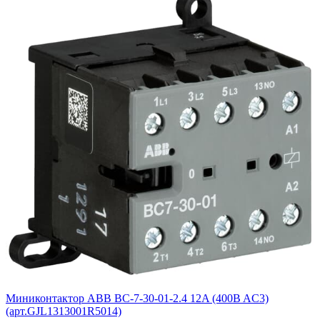
Миниконтактор ABB BС-7-30-01-2.4 12A (400B AC3)
(арт.GJL1313001R5014)