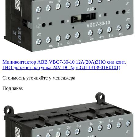
Миниконтактор ABB VВC7-30-10 12A(20А)3НО сил.конт.
1НО доп.конт. катушка 24V DС (арт.GJL1313901R0101)
Cтоимость уточняйте у менеджера
Под заказ