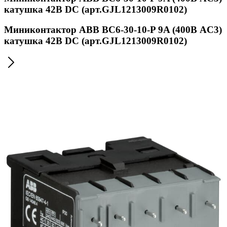
катушка 42В DС (арт.GJL1213009R0102)
Миниконтактор ABB ВС6-30-10-P 9A (400В AC3)
катушка 42В DС (арт.GJL1213009R0102)