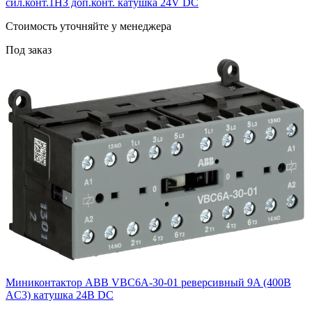
сил.конт.1НЗ доп.конт. катушка 24V DС
Cтоимость уточняйте у менеджера
Под заказ
Миниконтактор ABB VBC6A-30-01 реверсивный 9A (400В
AC3) катушка 24B DC