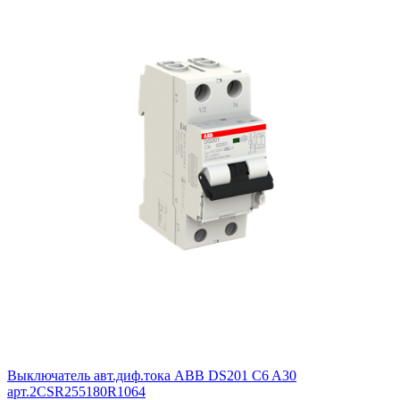
Выключатель авт.диф.тока ABB DS201 C6 A30
арт.2CSR255180R1064