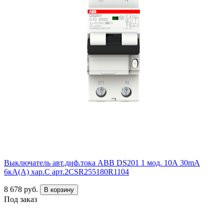
Выключатель авт.диф.тока ABB DS201 1 мод. 10А 30mA
6кА(А) хар.С арт.2CSR255180R1104
8 678 руб.
В корзину
Под заказ