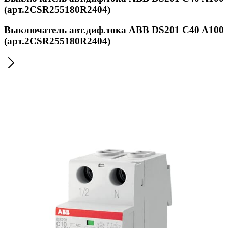
(арт.2CSR255180R2404)
Выключатель авт.диф.тока ABB DS201 C40 A100
(арт.2CSR255180R2404)