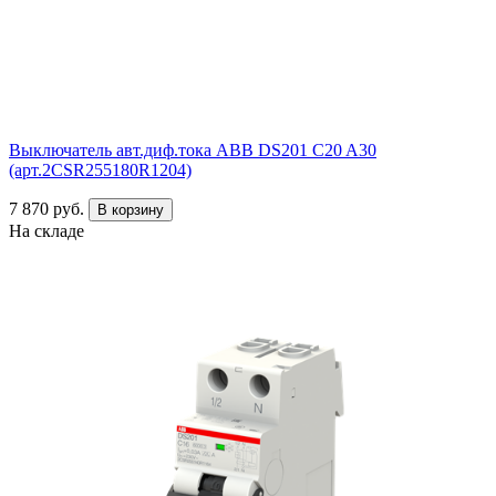
Выключатель авт.диф.тока ABB DS201 C20 A30
(арт.2CSR255180R1204)
7 870 руб.
В корзину
На складе