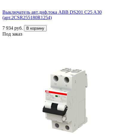
Выключатель авт.диф.тока ABB DS201 C25 A30
(арт.2CSR255180R1254)
7 934 руб.
В корзину
Под заказ