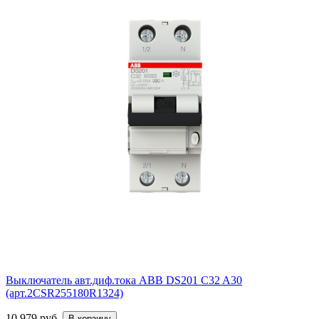
Выключатель авт.диф.тока ABB DS201 C32 A30
(арт.2CSR255180R1324)
10 979 руб.
В корзину