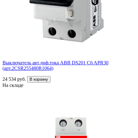
Выключатель авт.диф.тока ABB DS201 C6 APR30
(арт.2CSR255480R1064)
24 534 руб.
В корзину
На складе