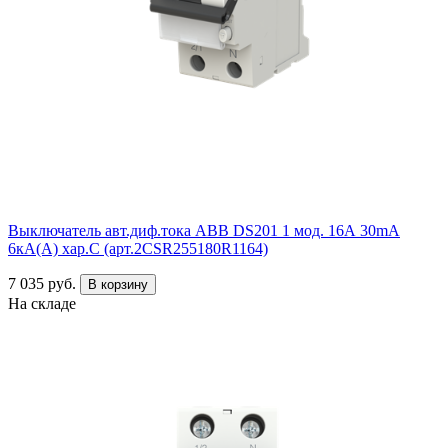
Выключатель авт.диф.тока ABB DS201 1 мод. 16А 30mA
6кА(А) хар.С (арт.2CSR255180R1164)
7 035 руб.
В корзину
На складе