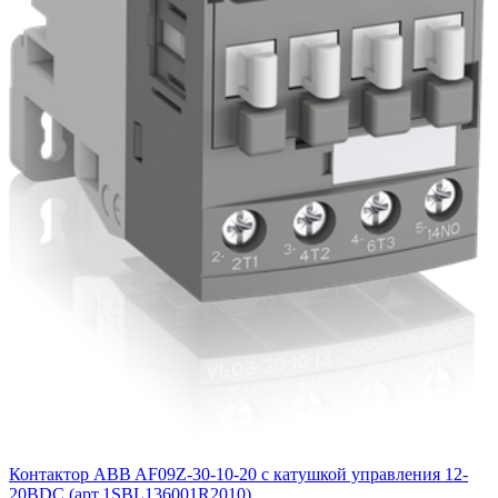
Контактор ABB AF09Z-30-10-20 с катушкой управления 12-
20BDC (арт.1SBL136001R2010)