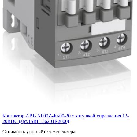
Контактор ABB AF09Z-40-00-20 с катушкой управления 12-
20BDC (арт.1SBL136201R2000)
Cтоимость уточняйте у менеджера