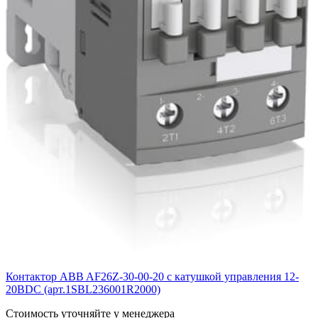
Контактор ABB AF26Z-30-00-20 с катушкой управления 12-
20BDC (арт.1SBL236001R2000)
Cтоимость уточняйте у менеджера