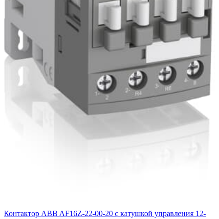
Контактор ABB AF16Z-22-00-20 с катушкой управления 12-