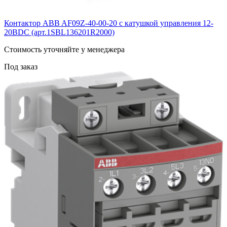
Контактор ABB AF09Z-40-00-20 с катушкой управления 12-
20BDC (арт.1SBL136201R2000)
Cтоимость уточняйте у менеджера
Под заказ