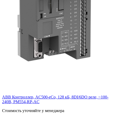
ABB Контроллер, AC500-eCo, 128 кБ, 8DI/6DO реле, ~100-
240В, PM554-RP-AC
Cтоимость уточняйте у менеджера