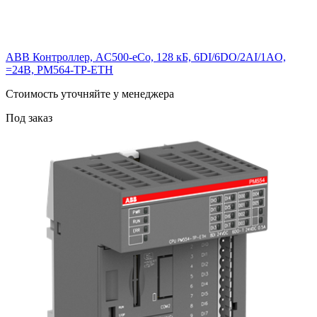
ABB Контроллер, AC500-eCo, 128 кБ, 6DI/6DO/2AI/1AO,
=24В, PM564-TP-ETH
Cтоимость уточняйте у менеджера
Под заказ