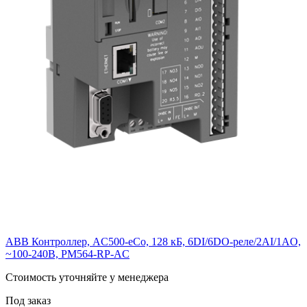
ABB Контроллер, AC500-eCo, 128 кБ, 6DI/6DO-реле/2AI/1AO,
~100-240В, PM564-RP-AC
Cтоимость уточняйте у менеджера
Под заказ