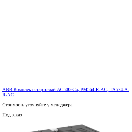
ABB Комплект стартовый АС500еСо, PM564-R-AC, TA574-A-
R-AC
Cтоимость уточняйте у менеджера
Под заказ