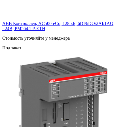
ABB Контроллер, AC500-eCo, 128 кБ, 6DI/6DO/2AI/1AO,
=24В, PM564-TP-ETH
Cтоимость уточняйте у менеджера
Под заказ