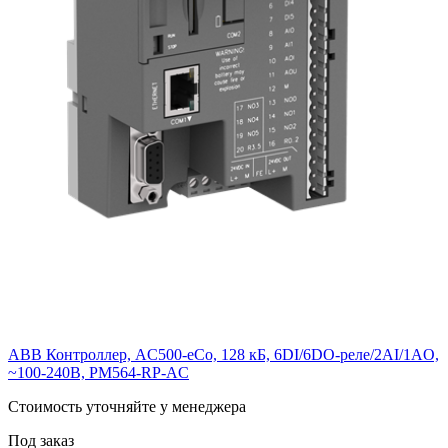
ABB Контроллер, AC500-eCo, 128 кБ, 6DI/6DO-реле/2AI/1AO,
~100-240В, PM564-RP-AC
Cтоимость уточняйте у менеджера
Под заказ