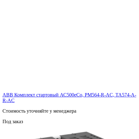
ABB Комплект стартовый АС500еСо, PM564-R-AC, TA574-A-
R-AC
Cтоимость уточняйте у менеджера
Под заказ