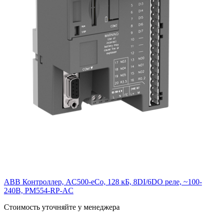
ABB Контроллер, AC500-eCo, 128 кБ, 8DI/6DO реле, ~100-
240В, PM554-RP-AC
Cтоимость уточняйте у менеджера