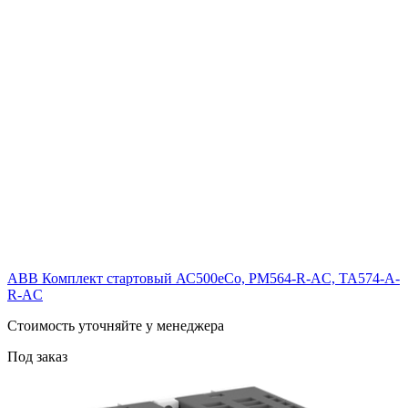
ABB Комплект стартовый АС500еСо, PM564-R-AC, TA574-A-
R-AC
Cтоимость уточняйте у менеджера
Под заказ