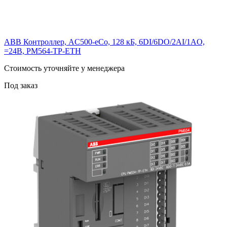
ABB Контроллер, AC500-eCo, 128 кБ, 6DI/6DO/2AI/1AO,
=24В, PM564-TP-ETH
Cтоимость уточняйте у менеджера
Под заказ