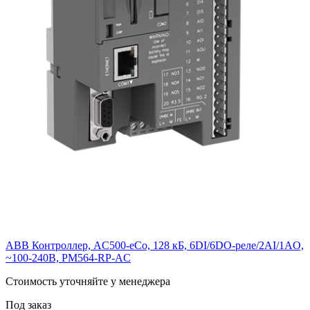
ABB Контроллер, AC500-eCo, 128 кБ, 6DI/6DO-реле/2AI/1AO,
~100-240В, PM564-RP-AC
Cтоимость уточняйте у менеджера
Под заказ