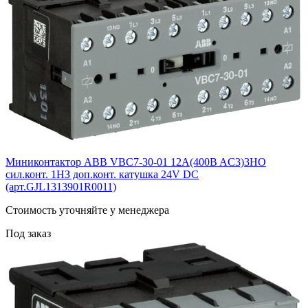
Миниконтактор ABB VBC7-30-01 12A(400B AC3)3НО
сил.конт. 1НЗ доп.конт. катушка 24V DС
(арт.GJL1313901R0011)
Cтоимость уточняйте у менеджера
Под заказ