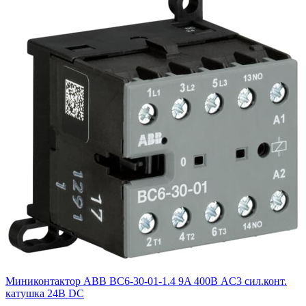
Миниконтактор ABB ВC6-30-01-1.4 9A 400В AC3 сил.конт.
катушка 24В DC