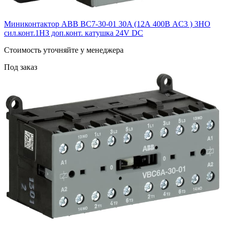
Миниконтактор ABB ВC7-30-01 30A (12А 400В AC3 ) 3НО
сил.конт.1НЗ доп.конт. катушка 24V DС
Cтоимость уточняйте у менеджера
Под заказ