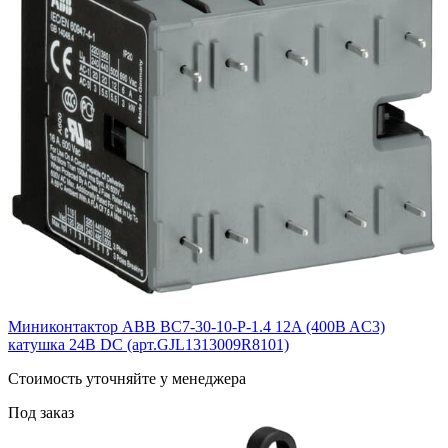
Миниконтактор ABB ВC7-30-10-P-1.4 12A (400B AC3)
катушка 24B DС (арт.GJL1313009R8101)
Cтоимость уточняйте у менеджера
Под заказ