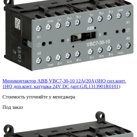
Миниконтактор ABB VВC7-30-10 12A(20А)3НО сил.конт.
1НО доп.конт. катушка 24V DС (арт.GJL1313901R0101)
Cтоимость уточняйте у менеджера
Под заказ