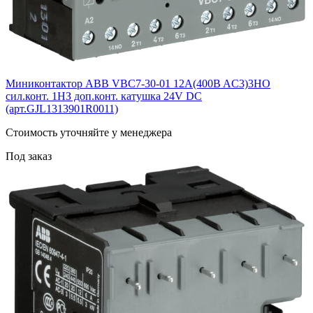
Миниконтактор ABB VBC7-30-01 12A(400B AC3)3НО
сил.конт. 1НЗ доп.конт. катушка 24V DС
(арт.GJL1313901R0011)
Cтоимость уточняйте у менеджера
Под заказ