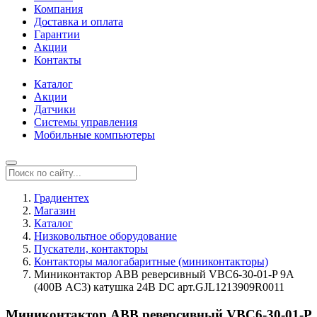
Компания
Доставка и оплата
Гарантии
Акции
Контакты
Каталог
Акции
Датчики
Системы управления
Мобильные компьютеры
Градиентех
Магазин
Каталог
Низковольтное оборудование
Пускатели, контакторы
Контакторы малогабаритные (миниконтакторы)
Миниконтактор ABB реверсивный VВC6-30-01-P 9A
(400В AC3) катушка 24В DС арт.GJL1213909R0011
Миниконтактор ABB реверсивный VВC6-30-01-P