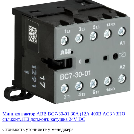
Миниконтактор ABB ВC7-30-01 30A (12А 400В AC3 ) 3НО
сил.конт.1НЗ доп.конт. катушка 24V DС
Cтоимость уточняйте у менеджера