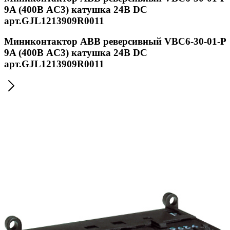
9A (400В AC3) катушка 24В DС
арт.GJL1213909R0011
Миниконтактор ABB реверсивный VВC6-30-01-P
9A (400В AC3) катушка 24В DС
арт.GJL1213909R0011