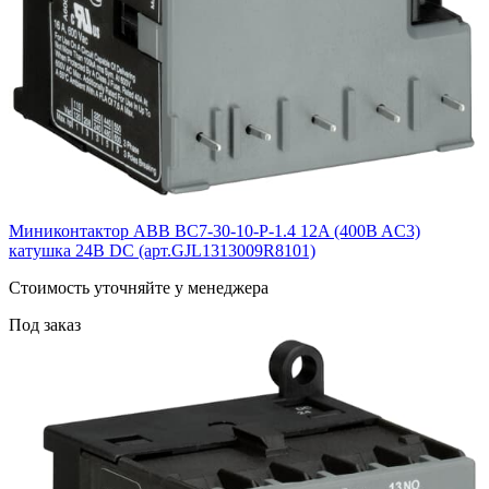
Миниконтактор ABB ВC7-30-10-P-1.4 12A (400B AC3)
катушка 24B DС (арт.GJL1313009R8101)
Cтоимость уточняйте у менеджера
Под заказ