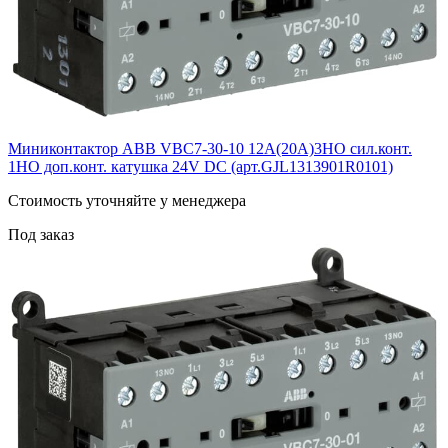
Миниконтактор ABB VВC7-30-10 12A(20А)3НО сил.конт.
1НО доп.конт. катушка 24V DС (арт.GJL1313901R0101)
Cтоимость уточняйте у менеджера
Под заказ