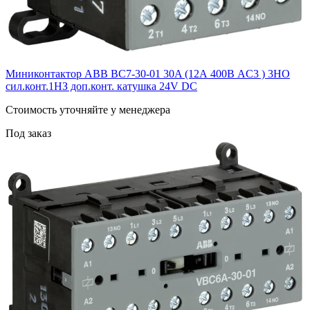
Миниконтактор ABB ВC7-30-01 30A (12А 400В AC3 ) 3НО
сил.конт.1НЗ доп.конт. катушка 24V DС
Cтоимость уточняйте у менеджера
Под заказ