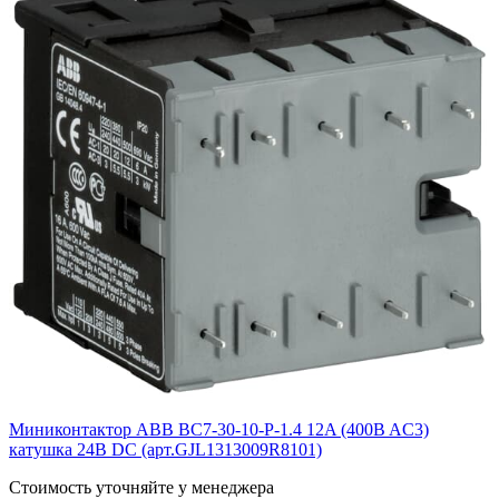
Миниконтактор ABB ВC7-30-10-P-1.4 12A (400B AC3)
катушка 24B DС (арт.GJL1313009R8101)
Cтоимость уточняйте у менеджера