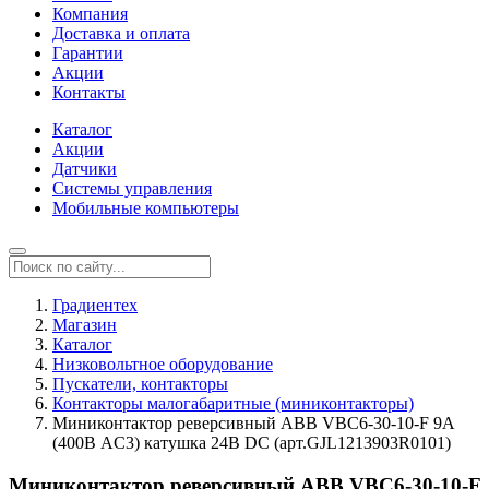
Компания
Доставка и оплата
Гарантии
Акции
Контакты
Каталог
Акции
Датчики
Системы управления
Мобильные компьютеры
Градиентех
Магазин
Каталог
Низковольтное оборудование
Пускатели, контакторы
Контакторы малогабаритные (миниконтакторы)
Миниконтактор реверсивный ABB VВC6-30-10-F 9A
(400В AC3) катушка 24В DС (арт.GJL1213903R0101)
Миниконтактор реверсивный ABB VВC6-30-10-F