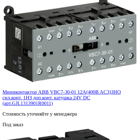
Миниконтактор ABB VBC7-30-01 12A(400B AC3)3НО
сил.конт. 1НЗ доп.конт. катушка 24V DС
(арт.GJL1313901R0011)
Cтоимость уточняйте у менеджера
Под заказ