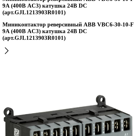
9A (400В AC3) катушка 24В DС
(арт.GJL1213903R0101)
Миниконтактор реверсивный ABB VВC6-30-10-F
9A (400В AC3) катушка 24В DС
(арт.GJL1213903R0101)