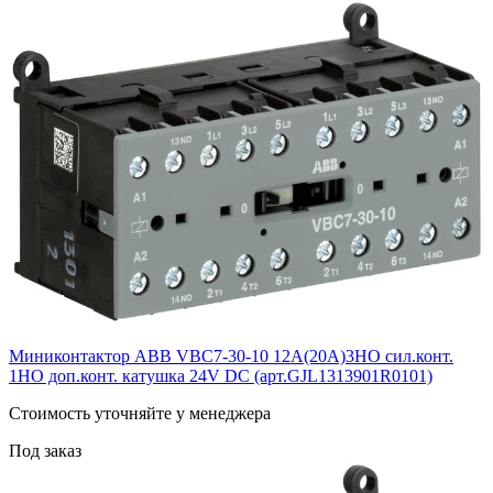
Миниконтактор ABB VВC7-30-10 12A(20А)3НО сил.конт.
1НО доп.конт. катушка 24V DС (арт.GJL1313901R0101)
Cтоимость уточняйте у менеджера
Под заказ