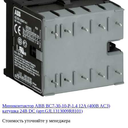
Миниконтактор ABB ВC7-30-10-P-1.4 12A (400B AC3)
катушка 24B DС (арт.GJL1313009R8101)
Cтоимость уточняйте у менеджера