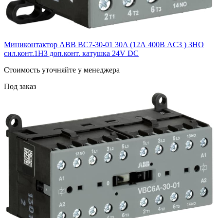
Миниконтактор ABB ВC7-30-01 30A (12А 400В AC3 ) 3НО
сил.конт.1НЗ доп.конт. катушка 24V DС
Cтоимость уточняйте у менеджера
Под заказ