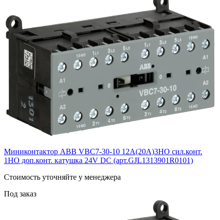
Миниконтактор ABB VВC7-30-10 12A(20А)3НО сил.конт.
1НО доп.конт. катушка 24V DС (арт.GJL1313901R0101)
Cтоимость уточняйте у менеджера
Под заказ