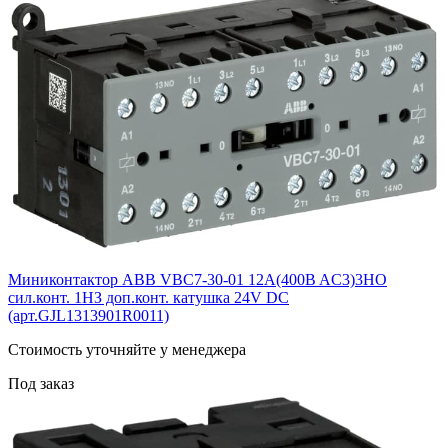
Миниконтактор ABB VBC7-30-01 12A(400B AC3)3НО
сил.конт. 1НЗ доп.конт. катушка 24V DС
(арт.GJL1313901R0011)
Cтоимость уточняйте у менеджера
Под заказ