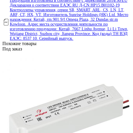
Продукция изготовлена в соответствие с директивой 2014/30/EU
Декларация о соответствии ЕАЭС RU Д-СN.HP15.B01102-19
Контроллеры управления, серии SR, SMART, ARL, CS, LN, LT,
ARF, CT, HX, VT. Изготовитель Sunrise Holdings (HK) Ltd. Место
нахождения: Китай, rm.901.9/f.Omega Plaza, 32 Dundas str.m
Kowloon. Адрес места осуществления деятельности по
изготовлению продукции: Китай, 7667 Linhu Avenue, Li Li Town,
Wujiang District, Suzhou city, Jiangsu Province. Код (коды) ТН ВЭД
ЕАЭС: 8537 10. Серийный выпуск.
Похожие товары
Под заказ