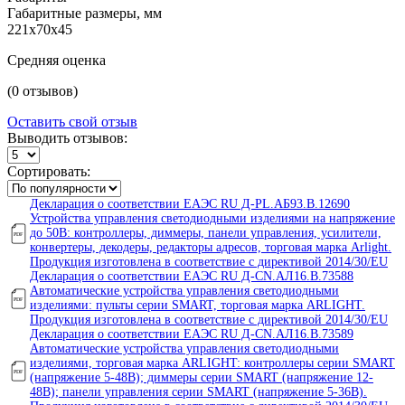
Габаритные размеры, мм
221х70х45
Средняя оценка
(0 отзывов)
Оставить свой отзыв
Выводить отзывов:
Сортировать:
Декларация о соответствии ЕАЭС RU Д-PL.АБ93.В.12690
Устройства управления светодиодными изделиями на напряжение
до 50В: контроллеры, диммеры, панели управления, усилители,
конвертеры, декодеры, редакторы адресов, торговая марка Arlight.
Продукция изготовлена в соответствие с директивой 2014/30/EU
Декларация о соответствии ЕАЭС RU Д-СN.AЛ16.В.73588
Автоматические устройства управления светодиодными
изделиями: пульты серии SMART, торговая марка ARLIGHT.
Продукция изготовлена в соответствие с директивой 2014/30/EU
Декларация о соответствии ЕАЭС RU Д-СN.AЛ16.В.73589
Автоматические устройства управления светодиодными
изделиями, торговая марка ARLIGHT: контроллеры серии SMART
(напряжение 5-48В); диммеры серии SMART (напряжение 12-
48В); панели управления серии SMART (напряжение 5-36В).