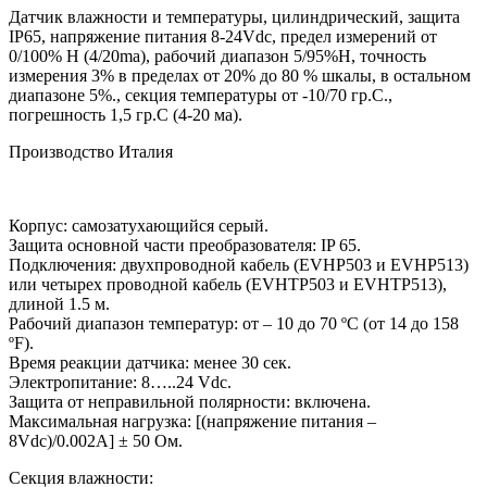
Датчик влажности и температуры, цилиндрический, защита
IP65, напряжение питания 8-24Vdc, предел измерений от
0/100% H (4/20ma), рабочий диапазон 5/95%H, точность
измерения 3% в пределах от 20% до 80 % шкалы, в остальном
диапазоне 5%., секция температуры от -10/70 гр.С.,
погрешность 1,5 гр.С (4-20 ма).
Производство Италия
Корпус: самозатухающийся серый.
Защита основной части преобразователя: IP 65.
Подключения: двухпроводной кабель (EVHP503 и EVHP513)
или четырех проводной кабель (EVHTP503 и EVHTP513),
длиной 1.5 м.
Рабочий диапазон температур: от – 10 до 70 ºС (от 14 до 158
ºF).
Время реакции датчика: менее 30 сек.
Электропитание: 8…..24 Vdc.
Защита от неправильной полярности: включена.
Максимальная нагрузка: [(напряжение питания –
8Vdc)/0.002A] ± 50 Ом.
Секция влажности: