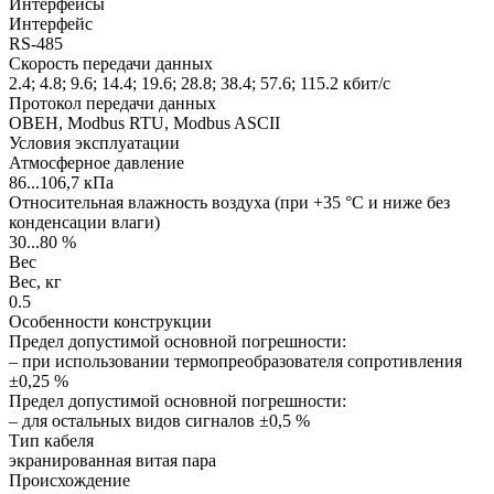
Интерфейсы
Интерфейс
RS-485
Скорость передачи данных
2.4; 4.8; 9.6; 14.4; 19.6; 28.8; 38.4; 57.6; 115.2 кбит/с
Протокол передачи данных
ОВЕН, Modbus RTU, Modbus ASCII
Условия эксплуатации
Атмосферное давление
86...106,7 кПа
Относительная влажность воздуха (при +35 °С и ниже без
конденсации влаги)
30...80 %
Вес
Вес, кг
0.5
Особенности конструкции
Предел допустимой основной погрешности:
– при использовании термопреобразователя сопротивления
±0,25 %
Предел допустимой основной погрешности:
– для остальных видов сигналов ±0,5 %
Тип кабеля
экранированная витая пара
Происхождение