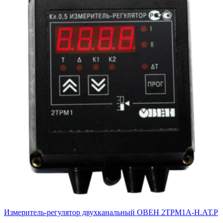
Измеритель-регулятор двухканальный ОВЕН 2ТРМ1А-Н.АТ.Р