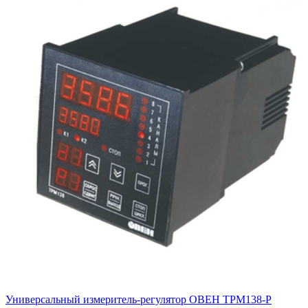
Универсальный измеритель-регулятор ОВЕН ТРМ138-Р