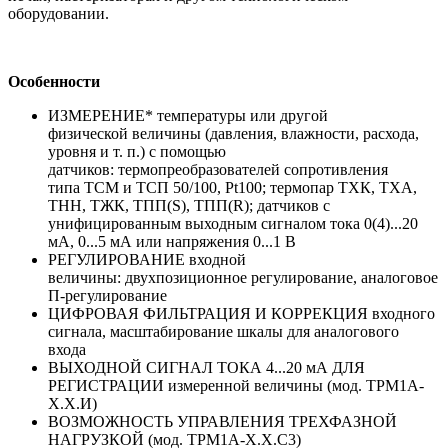
оборудовании.
Особенности
ИЗМЕРЕНИЕ* температуры или другой
физической величины (давления, влажности, расхода,
уровня и т. п.) с помощью
датчиков: термопреобразователей сопротивления
типа ТСМ и ТСП 50/100, Pt100; термопар ТХК, ТХА,
ТНН, ТЖК, ТПП(S), ТПП(R); датчиков с
унифицированным выходным сигналом тока 0(4)...20
мА, 0...5 мА или напряжения 0...1 В
РЕГУЛИРОВАНИЕ входной
величины: двухпозиционное регулирование, аналоговое
П-регулирование
ЦИФРОВАЯ ФИЛЬТРАЦИЯ И КОРРЕКЦИЯ входного
сигнала, масштабирование шкалы для аналогового
входа
ВЫХОДНОЙ СИГНАЛ ТОКА 4...20 мА ДЛЯ
РЕГИСТРАЦИИ измеренной величины (мод. ТРМ1А-
Х.Х.И)
ВОЗМОЖНОСТЬ УПРАВЛЕНИЯ ТРЕХФАЗНОЙ
НАГРУЗКОЙ (мод. ТРМ1А-Х.Х.С3)