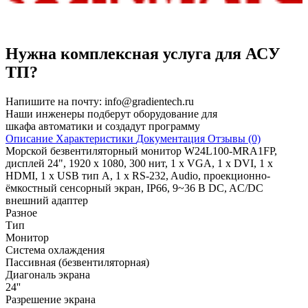
Нужна комплексная услуга для АСУ
ТП?
Напишите на почту:
info@gradientech.ru
Наши инженеры подберут оборудование для
шкафа автоматики и создадут программу
Описание
Характеристики
Документация
Отзывы (0)
Морской безвентиляторный монитор W24L100-MRA1FP,
дисплей 24", 1920 x 1080, 300 нит, 1 х VGA, 1 х DVI, 1 х
HDMI, 1 х USB тип A, 1 х RS-232, Audio, проекционно-
ёмкостный сенсорный экран, IP66, 9~36 В DC, AC/DC
внешний адаптер
Разное
Тип
Монитор
Система охлаждения
Пассивная (безвентиляторная)
Диагональ экрана
24''
Разрешение экрана