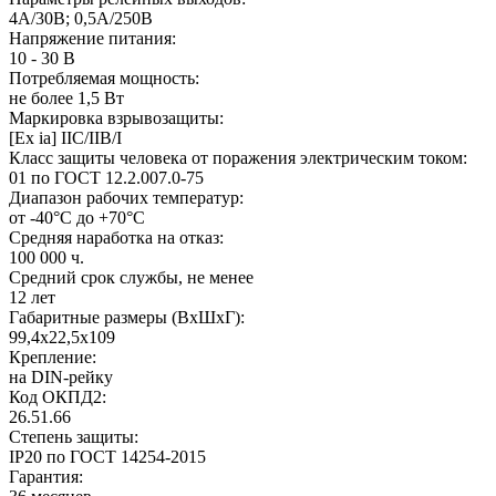
4А/30В; 0,5А/250В
Напряжение питания:
10 - 30 В
Потребляемая мощность:
не более 1,5 Вт
Маркировка взрывозащиты:
[Ex iа] IIC/IIB/I
Класс защиты человека от поражения электрическим током:
01 по ГОСТ 12.2.007.0-75
Диапазон рабочих температур:
от -40°C до +70°C
Средняя наработка на отказ:
100 000 ч.
Средний срок службы, не менее​
12 лет
Габаритные размеры (ВхШхГ):
99,4х22,5х109
Крепление:
на DIN-рейку
Код ОКПД2:
26.51.66
Степень защиты:
IР20 по ГОСТ 14254-2015
Гарантия: