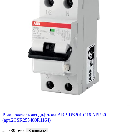
Выключатель авт.диф.тока ABB DS201 C16 APR30
(арт.2CSR255480R1164)
21 780 руб.
В корзину