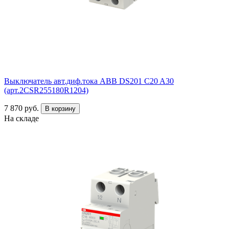
Выключатель авт.диф.тока ABB DS201 C20 A30
(арт.2CSR255180R1204)
7 870 руб.
В корзину
На складе