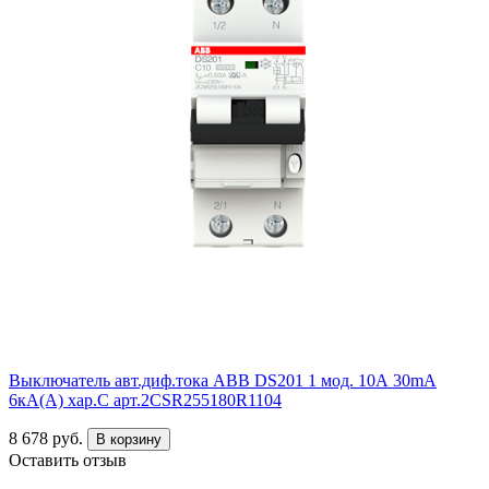
Выключатель авт.диф.тока ABB DS201 1 мод. 10А 30mA
6кА(А) хар.С арт.2CSR255180R1104
8 678 руб.
В корзину
Оставить отзыв