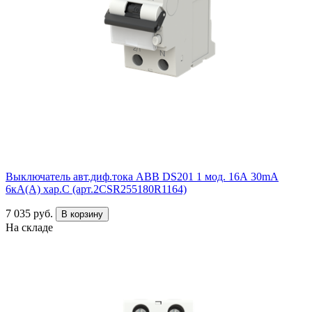
Выключатель авт.диф.тока ABB DS201 1 мод. 16А 30mA
6кА(А) хар.С (арт.2CSR255180R1164)
7 035 руб.
В корзину
На складе