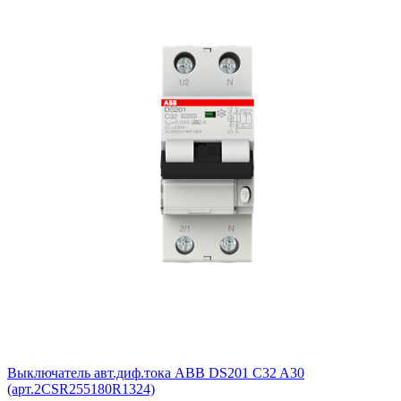
Выключатель авт.диф.тока ABB DS201 C32 A30
(арт.2CSR255180R1324)