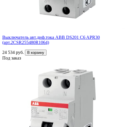
Выключатель авт.диф.тока ABB DS201 C6 APR30
(арт.2CSR255480R1064)
24 534 руб.
В корзину
Под заказ