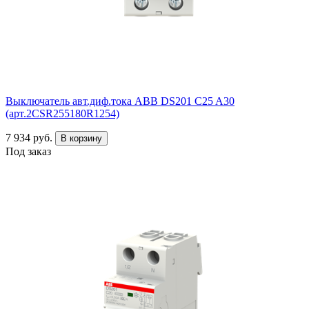
Выключатель авт.диф.тока ABB DS201 C25 A30
(арт.2CSR255180R1254)
7 934 руб.
В корзину
Под заказ