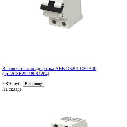
Выключатель авт.диф.тока ABB DS201 C20 A30
(арт.2CSR255180R1204)
7 870 руб.
В корзину
На складе