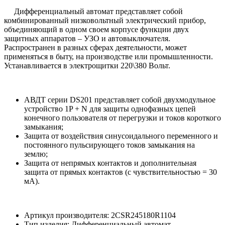
Дифференциальный автомат представляет собой
комбинированный низковольтный электрический прибор,
объединяющий в одном своем корпусе функции двух
защитных аппаратов – УЗО и автовыключателя.
Распространен в разных сферах деятельности, может
применяться в быту, на производстве или промышленности.
Устанавливается в электрощитки 220\380 Вольт.
АВДТ серии DS201 представляет собой двухмодульное
устройство 1P + N для защиты однофазных цепей
конечного пользователя от перегрузки и токов короткого
замыкания;
Защита от воздействия синусоидального переменного и
постоянного пульсирующего токов замыкания на
землю;
Защита от непрямых контактов и дополнительная
защита от прямых контактов (с чувствительностью = 30
мА).
Артикул производителя: 2CSR245180R1104
Тип изделия: Дифференциальный автомат