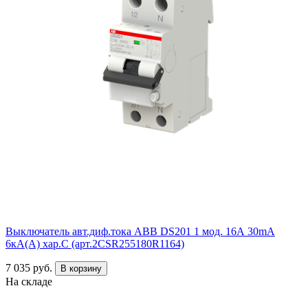
Выключатель авт.диф.тока ABB DS201 1 мод. 16А 30mA
6кА(А) хар.С (арт.2CSR255180R1164)
7 035 руб.
В корзину
На складе