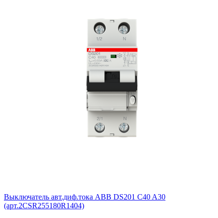
Выключатель авт.диф.тока ABB DS201 C40 A30
(арт.2CSR255180R1404)