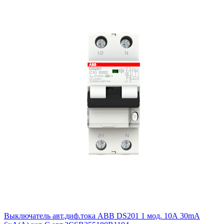
Выключатель авт.диф.тока ABB DS201 1 мод. 10А 30mA