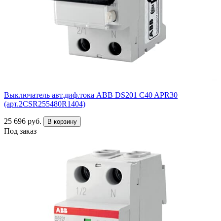
Выключатель авт.диф.тока ABB DS201 C40 APR30
(арт.2CSR255480R1404)
25 696 руб.
В корзину
Под заказ