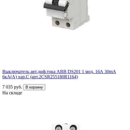
Выключатель авт.диф.тока ABB DS201 1 мод. 16А 30mA
6кА(А) хар.С (арт.2CSR255180R1164)
7 035 руб.
В корзину
На складе