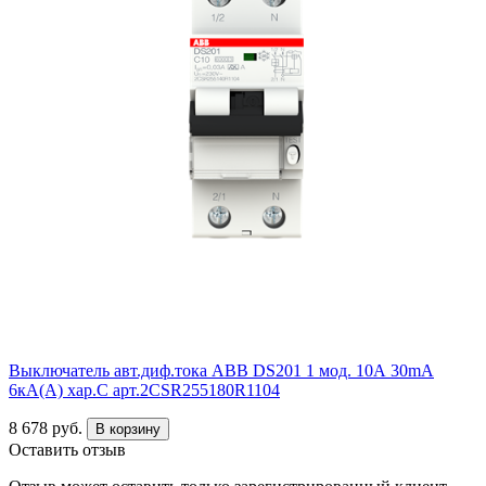
Выключатель авт.диф.тока ABB DS201 1 мод. 10А 30mA
6кА(А) хар.С арт.2CSR255180R1104
8 678 руб.
В корзину
Оставить отзыв