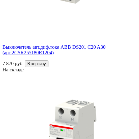
Выключатель авт.диф.тока ABB DS201 C20 A30
(арт.2CSR255180R1204)
7 870 руб.
В корзину
На складе