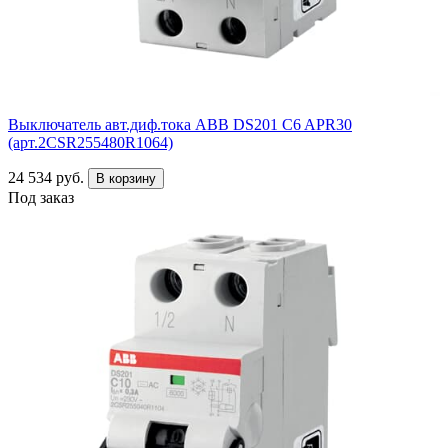
Выключатель авт.диф.тока ABB DS201 C6 APR30
(арт.2CSR255480R1064)
24 534 руб.
В корзину
Под заказ