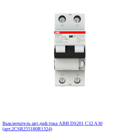
Выключатель авт.диф.тока ABB DS201 C32 A30
(арт.2CSR255180R1324)