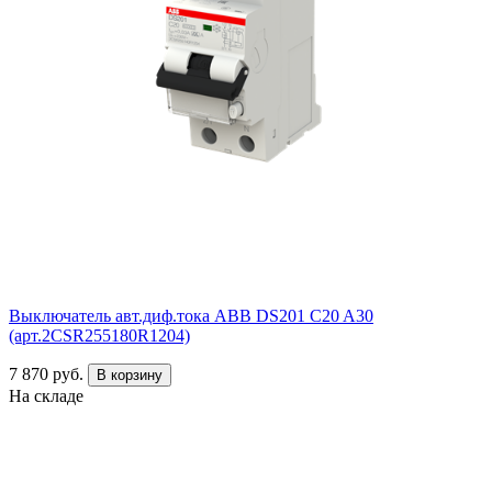
Выключатель авт.диф.тока ABB DS201 C20 A30
(арт.2CSR255180R1204)
7 870 руб.
В корзину
На складе