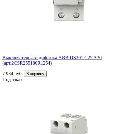
Выключатель авт.диф.тока ABB DS201 C25 A30
(арт.2CSR255180R1254)
7 934 руб.
В корзину
Под заказ