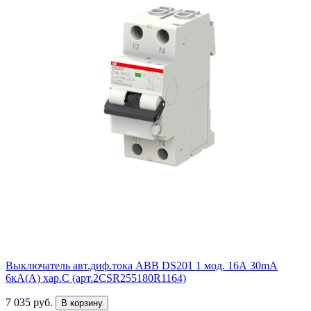
Выключатель авт.диф.тока ABB DS201 1 мод. 16А 30mA
6кА(А) хар.С (арт.2CSR255180R1164)
7 035 руб.
В корзину