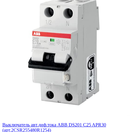
Выключатель авт.диф.тока ABB DS201 C25 APR30
(арт.2CSR255480R1254)