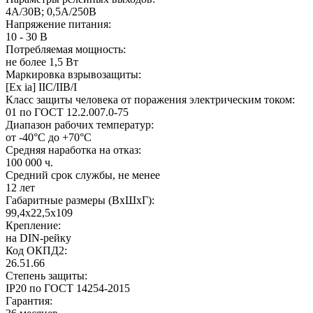
4А/30В; 0,5А/250В
Напряжение питания:
10 - 30 В
Потребляемая мощность:
не более 1,5 Вт
Маркировка взрывозащиты:
[Ex iа] IIC/IIB/I
Класс защиты человека от поражения электрическим током:
01 по ГОСТ 12.2.007.0-75
Диапазон рабочих температур:
от -40°C до +70°C
Средняя наработка на отказ:
100 000 ч.
Средний срок службы, не менее​
12 лет
Габаритные размеры (ВхШхГ):
99,4х22,5х109
Крепление:
на DIN-рейку
Код ОКПД2:
26.51.66
Степень защиты:
IР20 по ГОСТ 14254-2015
Гарантия: