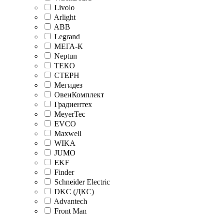
Livolo
Arlight
ABB
Legrand
МЕГА-К
Neptun
ТЕКО
СТЕРН
Мегидез
ОвенКомплект
Градиентех
MeyerTec
EVCO
Maxwell
WIKA
JUMO
EKF
Finder
Schneider Electric
DKC (ДКС)
Advantech
Front Man