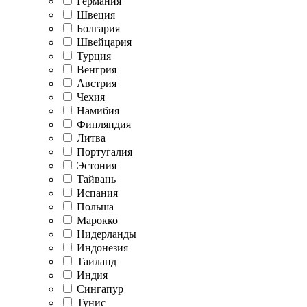
Германия
Швеция
Болгария
Швейцария
Турция
Венгрия
Австрия
Чехия
Намибия
Финляндия
Литва
Португалия
Эстония
Тайвань
Испания
Польша
Марокко
Нидерланды
Индонезия
Таиланд
Индия
Сингапур
Тунис