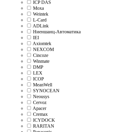
ICP DAS
Moxa
Weintek
L-Card
ADLink
Ниеншанц-Автоматика
IEI
Axiomtek
NEXCOM
Cincoze
Winmate
DMP
LEX
ICOP
MeanWell
SYNOCEAN
Neousys
Cervoz
Apacer
Cremax
ICYDOCK
RARITAN
Panasonic