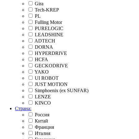
Gira
Tech-KREP
PL
Fulling Motor
PURELOGIC
LEADSHINE
ADTECH
DORNA
HYPERDRIVE
HCFA
GECKODRIVE
YAKO
UI ROBOT
JUST MOTION
Simphoenix (ex SUNFAR)
LENZE
KINCO
Страна:
Россия
Китай
Франция
Италия