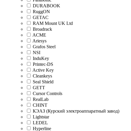
DURABOOK
RuggON
GETAC
RAM Mount UK Ltd
Broadrack
ACME
Ariesys
Grafos Steel
NSI
InduKey
Printec-DS
Active Key
Cleankeys
Seal Shield
GETT
Cursor Controls
RealLab
CHINT
КЭАЗ (Курский электроаппаратный завод)
Lightstar
LEDEL
Hyperline