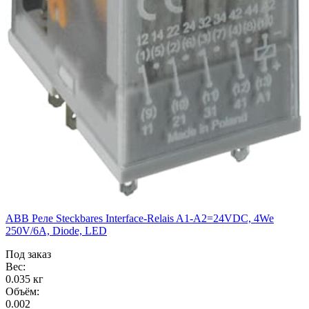
ABB Реле Steckbares Interface-Relais A1-A2=24VDC, 4We
250V/6A, Diode, LED
Под заказ
Вес:
0.035 кг
Объём:
0.002