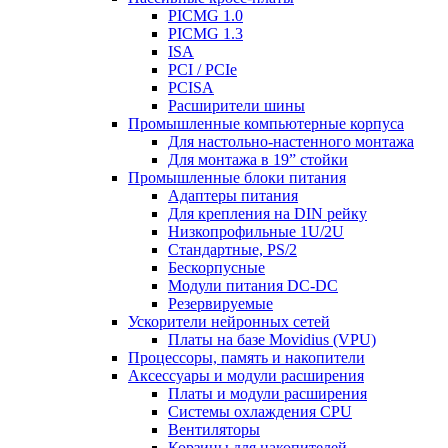
PICMG 1.0
PICMG 1.3
ISA
PCI / PCIe
PCISA
Расширители шины
Промышленные компьютерные корпуса
Для настольно-настенного монтажа
Для монтажа в 19” стойки
Промышленные блоки питания
Адаптеры питания
Для крепления на DIN рейку
Низкопрофильные 1U/2U
Стандартные, PS/2
Бескорпусные
Модули питания DС-DC
Резервируемые
Ускорители нейронных сетей
Платы на базе Movidius (VPU)
Процессоры, память и накопители
Аксессуары и модули расширения
Платы и модули расширения
Системы охлаждения CPU
Вентиляторы
Корзины для накопителей