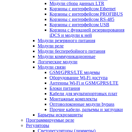
Модули сбора данных LTR
Корзины с интерфейсом Ethernet
Корзины с интерфейсом PROFIBUS
Корзины с интерфейсом RS-485
Корзины с интерфейсом USB
Корзина с функцией резервирования
iDCS и модули к ней
Модули резервного питания
Модули реле
Модули бесперебойного питания
Модули коммуникационные
Логические модули
Модули связи
GSM/GPRS/LTE модемы
Оборудование Wi-Fi доступа
Антенны Wi-Fi и GSM/GPRS/LTE
Блоки питания
Кабели для мультипортовых плат
Монтажные комплекты
Оптоволоконные модули bypass
Прочие кабели, разъемы и заглушки
Барьеры искрозащиты
Программируемые реле
Регуляторы
Светорегуляторы (диммеры)