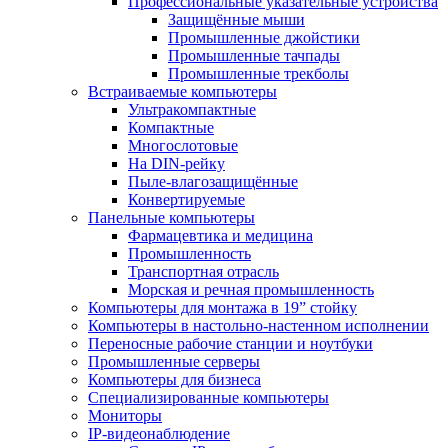
Профессиональные указательные устройства
Защищённые мыши
Промышленные джойстики
Промышленные тачпады
Промышленные трекболы
Встраиваемые компьютеры
Ультракомпактные
Компактные
Многослотовые
На DIN-рейку
Пыле-влагозащищённые
Конвертируемые
Панельные компьютеры
Фармацевтика и медицина
Промышленность
Транспортная отрасль
Морская и речная промышленность
Компьютеры для монтажа в 19” стойку
Компьютеры в настольно-настенном исполнении
Переносные рабочие станции и ноутбуки
Промышленные серверы
Компьютеры для бизнеса
Специализированные компьютеры
Мониторы
IP-видеонаблюдение