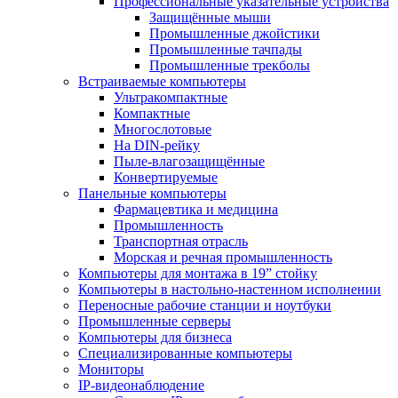
Профессиональные указательные устройства
Защищённые мыши
Промышленные джойстики
Промышленные тачпады
Промышленные трекболы
Встраиваемые компьютеры
Ультракомпактные
Компактные
Многослотовые
На DIN-рейку
Пыле-влагозащищённые
Конвертируемые
Панельные компьютеры
Фармацевтика и медицина
Промышленность
Транспортная отрасль
Морская и речная промышленность
Компьютеры для монтажа в 19” стойку
Компьютеры в настольно-настенном исполнении
Переносные рабочие станции и ноутбуки
Промышленные серверы
Компьютеры для бизнеса
Специализированные компьютеры
Мониторы
IP-видеонаблюдение