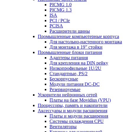
PICMG 1.0
PICMG 1.3
ISA
PCI / PCIe
PCISA
Расширители шины
Промышленные компьютерные корпуса
Для настольно-настенного монтажа
Для монтажа в 19” стойки
Промышленные блоки питания
Адаптеры питания
Для крепления на DIN рейку
Низкопрофильные 1U/2U
Стандартные, PS/2
Бескорпусные
Модули питания DС-DC
Резервируемые
Ускорители нейронных сетей
Платы на базе Movidius (VPU)
Процессоры, память и накопители
Аксессуары и модули расширения
Платы и модули расширения
Системы охлаждения CPU
Вентиляторы
Корзины для накопителей