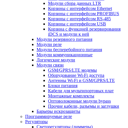
Модули сбора данных LTR
Корзины с интерфейсом Ethernet
Корзины с интерфейсом PROFIBUS
Корзины с интерфейсом RS-485
Корзины с интерфейсом USB
Корзина с функцией резервирования
iDCS и модули к ней
Модули резервного питания
Модули реле
Модули бесперебойного питания
Модули коммуникационные
Логические модули
Модули связи
GSM/GPRS/LTE модемы
Оборудование Wi-Fi доступа
Антенны Wi-Fi и GSM/GPRS/LTE
Блоки питания
Кабели для мультипортовых плат
Монтажные комплекты
Оптоволоконные модули bypass
Прочие кабели, разъемы и заглушки
Барьеры искрозащиты
Программируемые реле
Регуляторы
Светорегуляторы (диммеры)