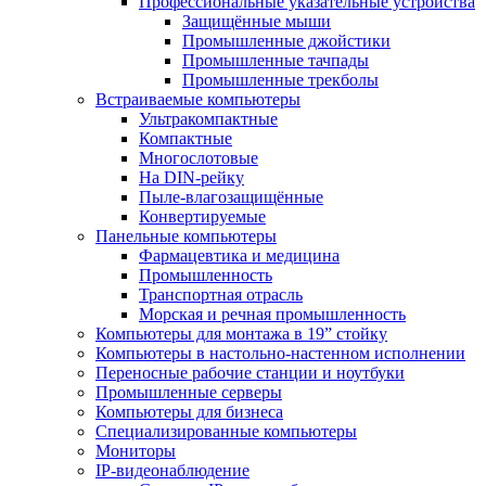
Профессиональные указательные устройства
Защищённые мыши
Промышленные джойстики
Промышленные тачпады
Промышленные трекболы
Встраиваемые компьютеры
Ультракомпактные
Компактные
Многослотовые
На DIN-рейку
Пыле-влагозащищённые
Конвертируемые
Панельные компьютеры
Фармацевтика и медицина
Промышленность
Транспортная отрасль
Морская и речная промышленность
Компьютеры для монтажа в 19” стойку
Компьютеры в настольно-настенном исполнении
Переносные рабочие станции и ноутбуки
Промышленные серверы
Компьютеры для бизнеса
Специализированные компьютеры
Мониторы
IP-видеонаблюдение