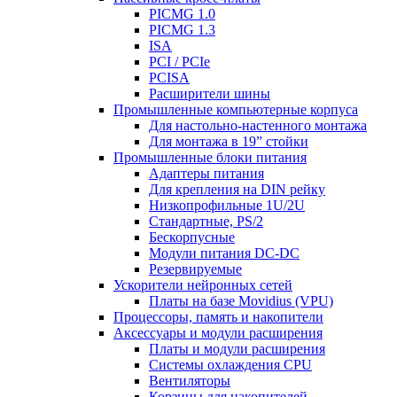
PICMG 1.0
PICMG 1.3
ISA
PCI / PCIe
PCISA
Расширители шины
Промышленные компьютерные корпуса
Для настольно-настенного монтажа
Для монтажа в 19” стойки
Промышленные блоки питания
Адаптеры питания
Для крепления на DIN рейку
Низкопрофильные 1U/2U
Стандартные, PS/2
Бескорпусные
Модули питания DС-DC
Резервируемые
Ускорители нейронных сетей
Платы на базе Movidius (VPU)
Процессоры, память и накопители
Аксессуары и модули расширения
Платы и модули расширения
Системы охлаждения CPU
Вентиляторы
Корзины для накопителей