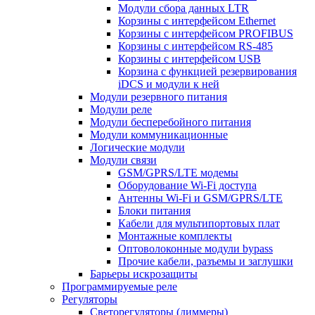
Модули сбора данных LTR
Корзины с интерфейсом Ethernet
Корзины с интерфейсом PROFIBUS
Корзины с интерфейсом RS-485
Корзины с интерфейсом USB
Корзина с функцией резервирования
iDCS и модули к ней
Модули резервного питания
Модули реле
Модули бесперебойного питания
Модули коммуникационные
Логические модули
Модули связи
GSM/GPRS/LTE модемы
Оборудование Wi-Fi доступа
Антенны Wi-Fi и GSM/GPRS/LTE
Блоки питания
Кабели для мультипортовых плат
Монтажные комплекты
Оптоволоконные модули bypass
Прочие кабели, разъемы и заглушки
Барьеры искрозащиты
Программируемые реле
Регуляторы
Светорегуляторы (диммеры)