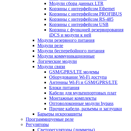
Модули сбора данных LTR
Корзины с интерфейсом Ethernet
Корзины с интерфейсом PROFIBUS
Корзины с интерфейсом RS-485
Корзины с интерфейсом USB
Корзина с функцией резервирования
iDCS и модули к ней
Модули резервного питания
Модули реле
Модули бесперебойного питания
Модули коммуникационные
Логические модули
Модули связи
GSM/GPRS/LTE модемы
Оборудование Wi-Fi доступа
Антенны Wi-Fi и GSM/GPRS/LTE
Блоки питания
Кабели для мультипортовых плат
Монтажные комплекты
Оптоволоконные модули bypass
Прочие кабели, разъемы и заглушки
Барьеры искрозащиты
Программируемые реле
Регуляторы
Светорегуляторы (диммеры)