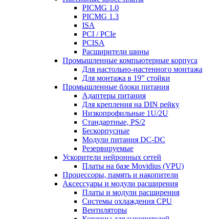
PICMG 1.0
PICMG 1.3
ISA
PCI / PCIe
PCISA
Расширители шины
Промышленные компьютерные корпуса
Для настольно-настенного монтажа
Для монтажа в 19” стойки
Промышленные блоки питания
Адаптеры питания
Для крепления на DIN рейку
Низкопрофильные 1U/2U
Стандартные, PS/2
Бескорпусные
Модули питания DС-DC
Резервируемые
Ускорители нейронных сетей
Платы на базе Movidius (VPU)
Процессоры, память и накопители
Аксессуары и модули расширения
Платы и модули расширения
Системы охлаждения CPU
Вентиляторы
Корзины для накопителей