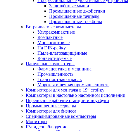
Профессиональные указательные устройства
Защищённые мыши
Промышленные джойстики
Промышленные тачпады
Промышленные трекболы
Встраиваемые компьютеры
Ультракомпактные
Компактные
Многослотовые
На DIN-рейку
Пыле-влагозащищённые
Конвертируемые
Панельные компьютеры
Фармацевтика и медицина
Промышленность
Транспортная отрасль
Морская и речная промышленность
Компьютеры для монтажа в 19” стойку
Компьютеры в настольно-настенном исполнении
Переносные рабочие станции и ноутбуки
Промышленные серверы
Компьютеры для бизнеса
Специализированные компьютеры
Мониторы
IP-видеонаблюдение